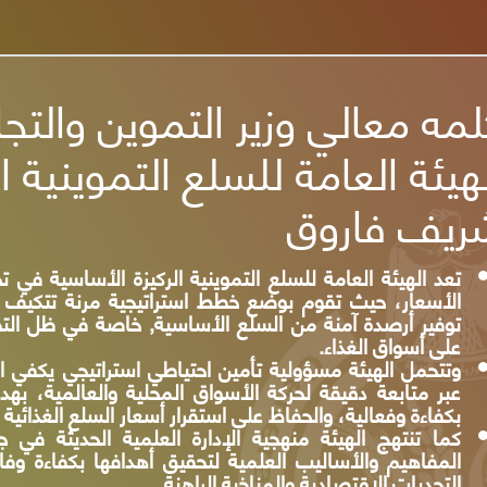
لمه نائب رئيس الهيئة
تعتبر الهيئة العامة للسلع التموينية أحد الكيانات المسؤول
حيث تتحمل الهيئة مسؤولية تأمين احتياطي استراتيجي يكفي
خلال السيطرة على الأسواق الداخلية وإحداث التوازنات ا
من خلال وضع عدد من السياسات التى تقوم الهيئة بتنفيذها
وتنتهج الهيئة الادوات والاساليب الحديثة لتحقيق اهدافها ا
لها وتنسيقا مع جميع الأجهزة المعنية بالدولة وانطلاقا م
الهيئة أهم البيانات والمعلومات للمستفيدين وأهم المتعام
ان يحقق اقصي استفادة منه ونسأل الله ان يوفقنا لما في
الجمهورية والحكومة الرشيدة.