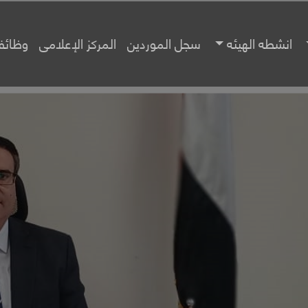
انشطه الهيئه
سجل الموردين
المركز الإعلامى
وظائف