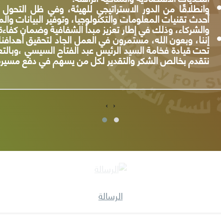
›
‹
الرسالة