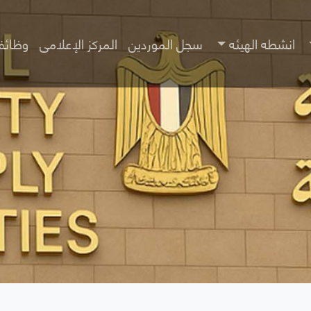
انشطه الهيئه
سجل الموردين
المركز الإعلامى
وظائف