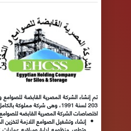
203 لسنة 1991، وهى شركة مملوك
اختصاصات الشركة المصرية القابضه للصوامع وا
إنشاء وتشغيل الصوامع اللازمة لتخزين الح
وتطوير منظومه إدارة ومراقبه عمليات ت