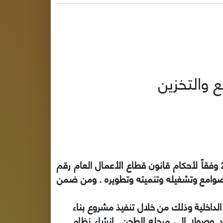
 والتخزين
تم إنشاء الشركة المصرية القابضة للصوامع والتخزين بقرار من رئيس مجلس الوزراء رقم 1682 لسنة 2002 وفقاً لأحكام قانون قطاع الأعمال العام رقم
شاط الصوامع وتشغيله وتنميته وتطويره . ومن ضمن
 الداخلية وذلك من خلال تنفيذ مشروع بناء
اقد وصولا الي مرحله الطحن إنشاء نظام