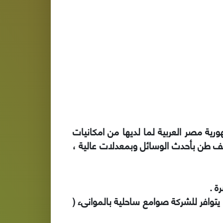
رية مصر العربية لما لديها من امكانيات
لوجيا حديثه فى هذا المجال , لدى الشركة امكانيات لأستقبال بواخر الحبوب وبحمولات حتى 70 الف طن بأحدث الوسائل وبمعدلات عالية ،
ة .
يتوافر للشركة صوامع ساحلية بالموانىء (