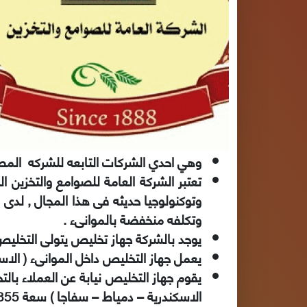
وهي احدي الشركات التابعه للشركه المصر
تعتبر الشركة العامة للصوامع والتخزين 
وتكلفه منخفضة بالموانىء .
يوجد بالشركة جهاز تخليص يتولى التخليص
يعمل جهاز التخليص داخل الموانىء ( الاس
يقوم جهاز التخليص نيابة عن العملاء بال
الاسكندرية – دمياط – سفاجا ) سعة 355 الف طن ومعدات تفريغ باحدث الوسائل التكنولوجيه.