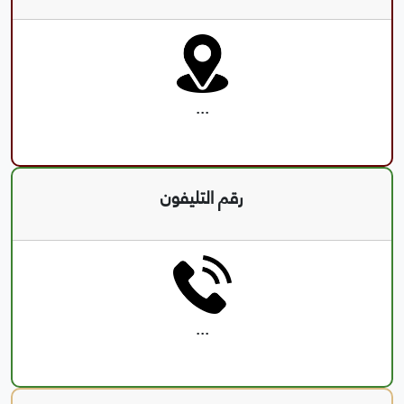
...
رقم التليفون
...